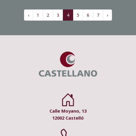
‹
1
2
3
4
5
6
7
›
Calle Moyano, 13
12002 Castelló