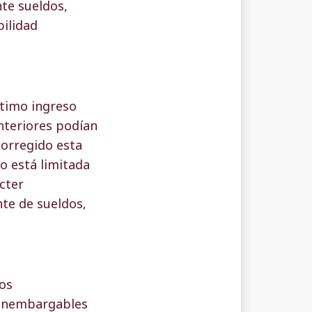
te sueldos,
bilidad
ltimo ingreso
nteriores podían
corregido esta
o está limitada
cter
te de sueldos,
los
 inembargables