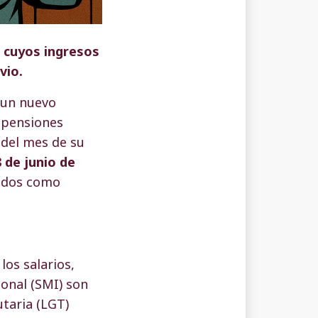
s cuyos ingresos
vio.
 un nuevo
o pensiones
 del mes de su
 de junio de
aldos como
los salarios,
onal (SMI) son
utaria (LGT)