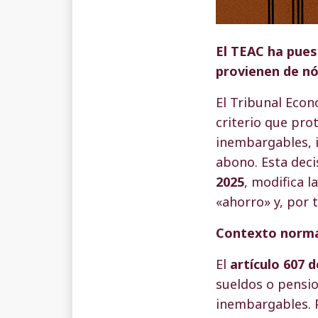
El TEAC ha pues
provienen de nó
El Tribunal Econ
criterio que pro
inembargables, i
abono. Esta deci
2025
, modifica 
«ahorro» y, por 
Contexto norm
El
artículo 607 d
sueldos o pensio
inembargables. P