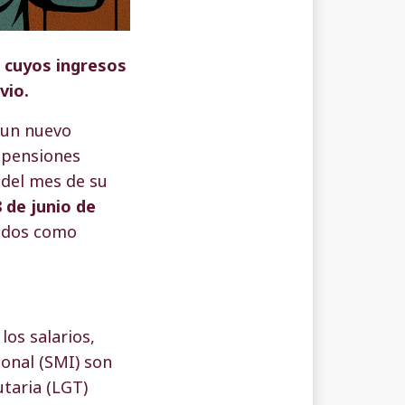
s cuyos ingresos
vio.
 un nuevo
o pensiones
 del mes de su
 de junio de
aldos como
los salarios,
onal (SMI) son
utaria (LGT)