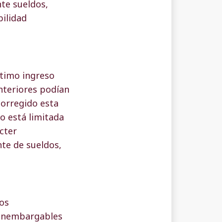
te sueldos,
bilidad
ltimo ingreso
nteriores podían
corregido esta
o está limitada
cter
te de sueldos,
los
 inembargables