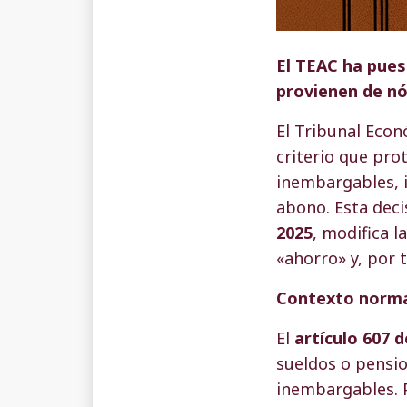
El TEAC ha pues
provienen de nó
El Tribunal Econ
criterio que pro
inembargables, i
abono. Esta deci
2025
, modifica 
«ahorro» y, por 
Contexto norm
El
artículo 607 d
sueldos o pensio
inembargables. P