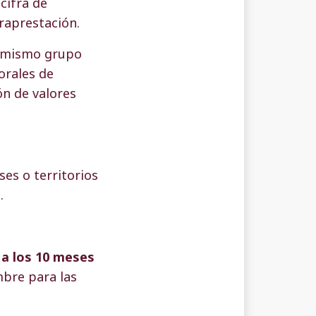
cifra de
raprestación.
l mismo grupo
orales de
ón de valores
ses o territorios
.
 a los 10 meses
mbre para las