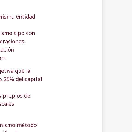
 misma entidad
ismo tipo con
peraciones
tación
on:
etiva que la
≥ 25% del capital
s propios de
scales
y mismo método