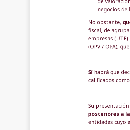
de valoración
negocios de 
No obstante,
qu
fiscal, de agrup
empresas (UTE) o
(OPV / OPA), que
Sí
habrá que dec
calificados como
Su presentación 
posteriores a l
entidades cuyo ej