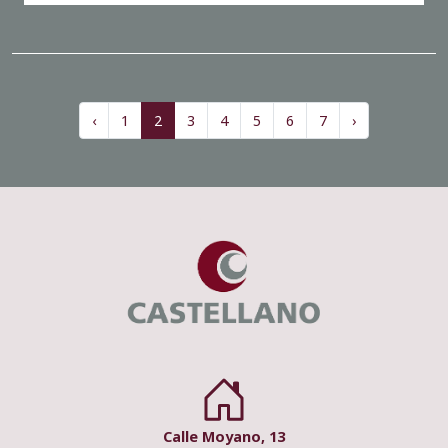
‹
1
2
3
4
5
6
7
›
Calle Moyano, 13