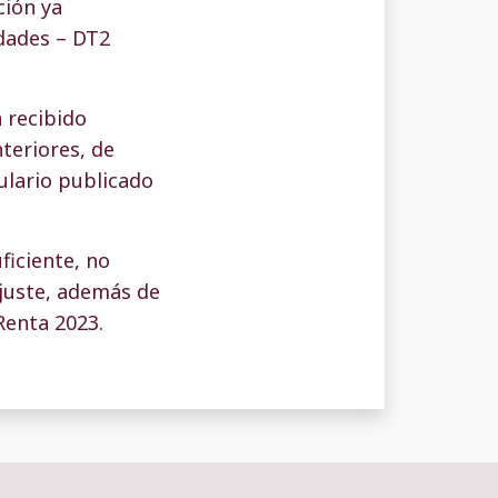
ción ya
idades – DT2
 recibido
nteriores, de
ulario publicado
ficiente, no
 ajuste, además de
Renta 2023.