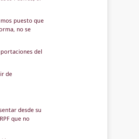
nomos puesto que
orma, no se
 aportaciones del
ir de
esentar desde su
 IRPF que no