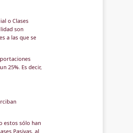
al o Clases
alidad son
s a las que se
aportaciones
un 25%. Es decir,
erciban
o estos sólo han
ases Pasivas, al