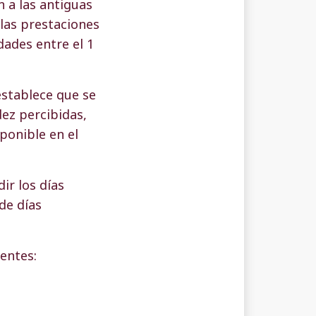
n a las antiguas
 las prestaciones
ades entre el 1
establece que se
dez percibidas,
ponible en el
ir los días
de días
entes: